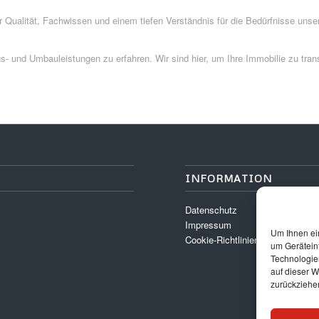
Qualität, Fachwissen und einem tiefen Verständnis für die Bedürfnisse unse
- und Umbauleistungen zu erfahren. Wir sind hier, um Ihre Immobilie zu tran
INFORMATION
Datenschutz
Impressum
Um Ihnen ei
Cookie-Richtlinien
um Gerätein
Technologie
auf dieser W
zurückziehe