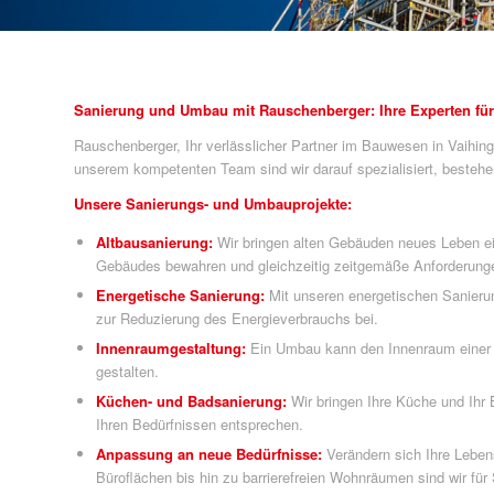
Sanierung und Umbau mit Rauschenberger: Ihre Experten fü
Rauschenberger, Ihr verlässlicher Partner im Bauwesen in Vaihing
unserem kompetenten Team sind wir darauf spezialisiert, besteh
Unsere Sanierungs- und Umbauprojekte:
Altbausanierung:
Wir bringen alten Gebäuden neues Leben ei
Gebäudes bewahren und gleichzeitig zeitgemäße Anforderungen
Energetische Sanierung:
Mit unseren energetischen Sanierun
zur Reduzierung des Energieverbrauchs bei.
Innenraumgestaltung:
Ein Umbau kann den Innenraum einer I
gestalten.
Küchen- und Badsanierung:
Wir bringen Ihre Küche und Ihr
Ihren Bedürfnissen entsprechen.
Anpassung an neue Bedürfnisse:
Verändern sich Ihre Leben
Büroflächen bis hin zu barrierefreien Wohnräumen sind wir für 